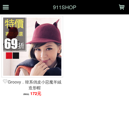
LOADING...
911SHOP
上架時間
銷售件數
銷售價格
樣式尺寸篩選
全部樣式
銀
玫瑰金
黑
金
亮黑
灰
白
茶
藍
Groovy．韓系俏皮小惡魔羊絨
紅
造形帽
172元
250元
全部尺寸
9*9*2
11*11*2
現貨商品
篩選