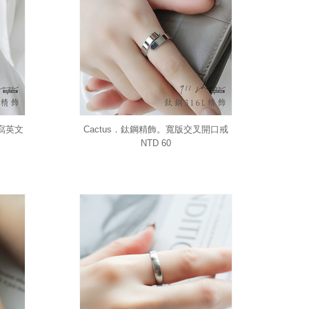
草寫英文
Cactus．鈦鋼精飾。寬版交叉開口戒
環
指(可另購刻字)
NTD 60