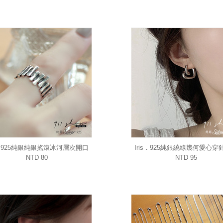
is．925純銀純銀搖滾冰河層次開口
Iris．925純銀繞線幾何愛心穿
戒指
環
NTD 80
NTD 95