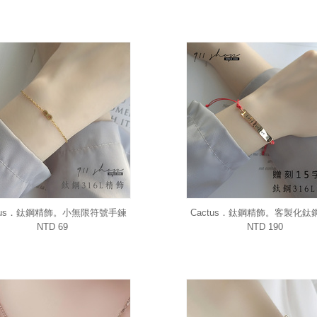
情侶對環(附15字雷射刻字)
射刻字
ctus．鈦鋼精飾。小無限符號手鍊
Cactus．鈦鋼精飾。客製化鈦
手環
尼龍抽繩手環手鍊腳鍊情侶對環(
NTD 69
NTD 190
字雷射刻字)