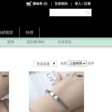
購物車
(
0
)
交易查詢
登入 / 註冊
熱銷雜貨
特價
髮飾
鎖匙圈/胸針
包裝禮盒
依照
排序
更多篩選