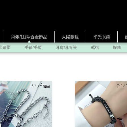
純銀/鈦鋼/合金飾品
太陽眼鏡
平光眼鏡
項鍊墜
手鍊/手環
耳環/耳骨夾
戒指
腳鍊