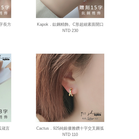
一字長方
Kapok．鈦鋼精飾。C形超細素面開口
)
手環手鍊(附15字刻字)
NTD 230
弧箴言
Cactus．925純銀優雅鑽十字交叉圓弧
贈3字雷
穿針式耳環
NTD 110