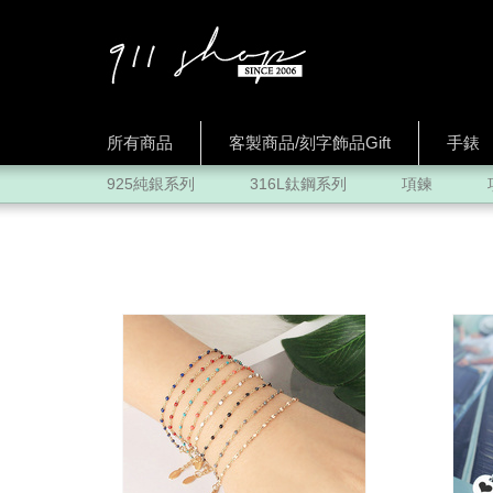
所有商品
客製商品/刻字飾品Gift
手錶
925純銀系列
316L鈦鋼系列
項鍊