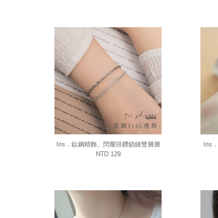
Iris．鈦鋼精飾。閃耀排鑽鎖鏈雙層層
Ir
次手鍊
NTD 129