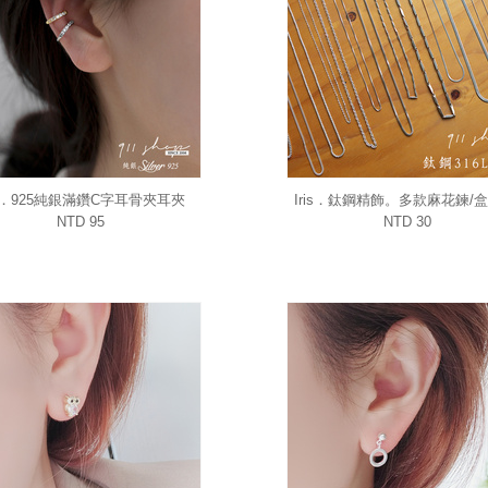
is．925純銀滿鑽C字耳骨夾耳夾
Iris．鈦鋼精飾。多款麻花鍊/盒
蛇骨鍊/圈圈鍊細鍊項鍊情侶
NTD 95
NTD 30