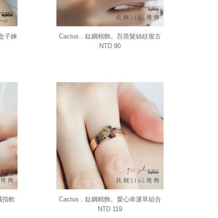
層盒子鍊
Cactus．鈦鋼精飾。百搭髮絲紋復古
戒指(可另購刻字)
NTD 90
戒指軟
Cactus．鈦鋼精飾。愛心幸運草組合
拼圖三件組戒指
NTD 119