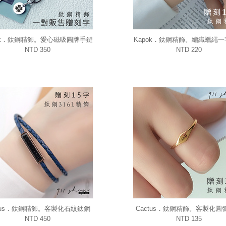
ok．鈦鋼精飾。愛心磁吸圓牌手鏈
Kapok．鈦鋼精飾。編織蠟繩
對鏈情侶手鍊贈刻字
抽繩手環手鍊(附15字刻字
NTD 350
NTD 220
ctus．鈦鋼精飾。客製化石紋鈦鋼
Cactus．鈦鋼精飾。客製化圓
雙圈層次真皮編織磁吸手環手鍊
宣示戒指/女友/閨密/生日禮物/
NTD 450
NTD 135