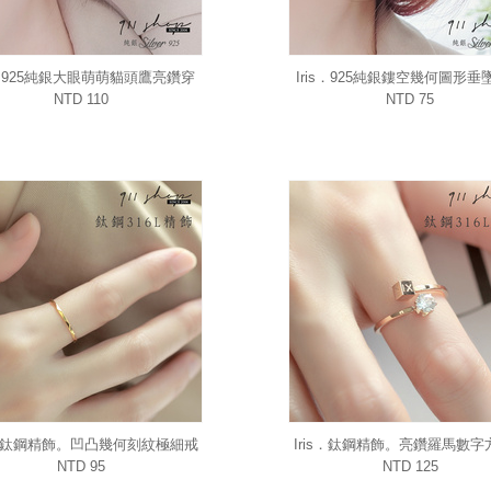
is．925純銀大眼萌萌貓頭鷹亮鑽穿
Iris．925純銀鏤空幾何圖形垂
針式耳環
式耳環
NTD 110
NTD 75
is．鈦鋼精飾。凹凸幾何刻紋極細戒
Iris．鈦鋼精飾。亮鑽羅馬數字
指線戒
口玫瑰金戒指
NTD 95
NTD 125