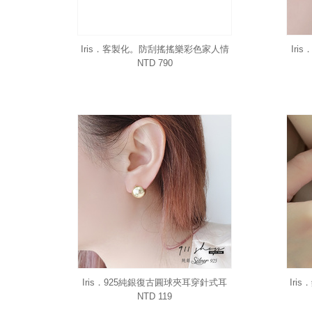
Iris．客製化。防刮搖搖樂彩色家人情
Ir
侶好友寵物鑰匙圈壓克力吊飾送禮
NTD 790
icash2.0/一卡通/悠遊卡
Iris．925純銀復古圓球夾耳穿針式耳
Ir
環
NTD 119