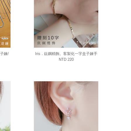
子鍊/
Iris．鈦鋼精飾。客製化一字盒子鍊手
對鍊
鍊情侶閨蜜好友對鏈送禮(附10字雷射
NTD 220
刻字)