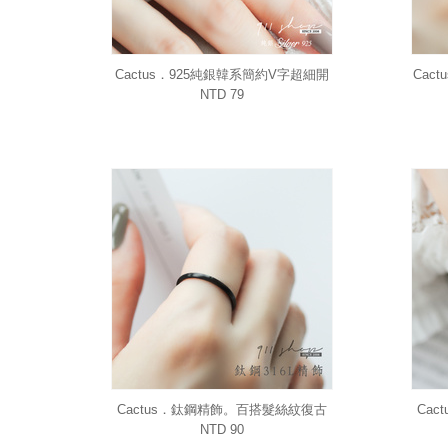
Cactus．925純銀韓系簡約V字超細開
Cac
口戒指
NTD 79
Cactus．鈦鋼精飾。百搭髮絲紋復古
Ca
細戒指
NTD 90