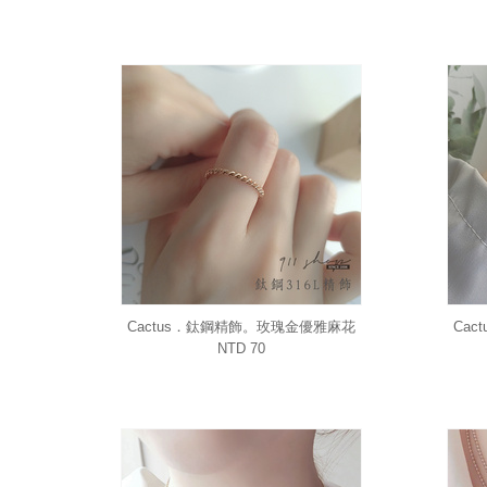
Cactus．鈦鋼精飾。玫瑰金優雅麻花
Ca
戒指
NTD 70