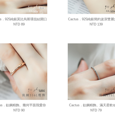
tus．925純銀莫比烏斯環扭結開口
Cactus．925純銀簡約波浪雙
寬版戒指
手鍊手環
NTD 89
NTD 139
ctus．鈦鋼精飾。幾何平面我愛你
Cactus．鈦鋼精飾。滿天星軟
法文戒指
鍊鏈戒鍊戒
NTD 90
NTD 79