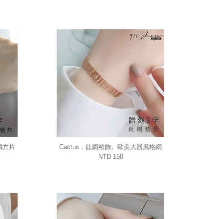
鋼方片
Cactus．鈦鋼精飾。歐美大器風格網
附15
狀手鍊/贈3字雷射刻字
NTD 150