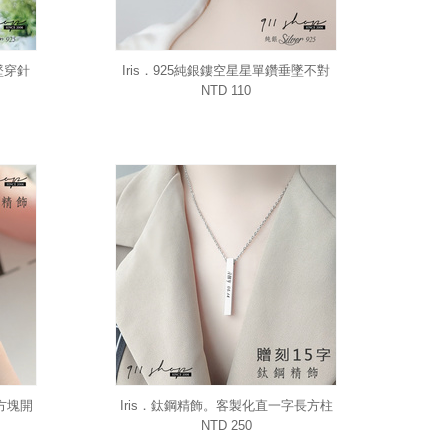
墜穿針
Iris．925純銀鏤空星星單鑽垂墜不對
稱穿針式耳環
NTD 110
方塊開
Iris．鈦鋼精飾。客製化直一字長方柱
項鍊情侶閨蜜好友對鏈送禮(附15字雷
NTD 250
射刻字)