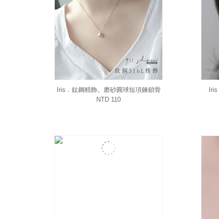
Iris．鈦鋼精飾。磨砂圓球短項鍊鎖骨
Ir
鍊
NTD 110