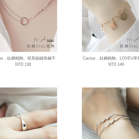
ctus．鈦鋼精飾。韓系鎖鏈珠鍊不
Cactus．鈦鋼精飾。LOVEU
對稱圈圈項鍊鎖骨鍊
幾何圖形鎖頭吊墜手鍊手
NTD 130
NTD 140