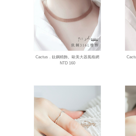
Cactus．鈦鋼精飾。歐美大器風格網
Ca
狀頸鍊短項鍊鎖骨鍊
NTD 160