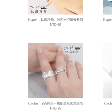
Kapok．鈦鋼精飾。波西米亞風優雅彩
Kap
珠手鍊
NTD 60
Cactus．925純銀不規則皇冠水滴錫箔
Ca
寬版開口戒指
圓牌
NTD 95