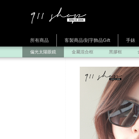
所有商品
客製商品/刻字飾品Gift
手錶
偏光太陽眼鏡
金屬混合框
黑膠框