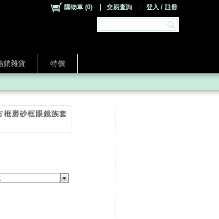
購物車
(
0
)
交易查詢
登入 / 註冊
熱銷雜貨
特價
 粗方框磨砂框眼鏡族套
式