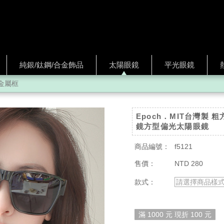
純銀/鈦鋼/合金飾品
太陽眼鏡
平光眼鏡
金屬框
Epoch．MIT台灣製
鏡方型偏光太陽眼鏡
商品編號：
f5121
售價：
NTD 280
款式：
請選擇商品樣
滿 1000 元 現折 100 元