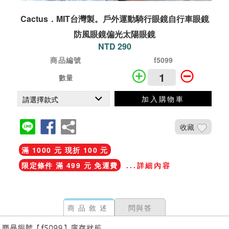
Cactus．MIT台灣製。戶外運動騎行眼鏡自行車眼鏡
防風眼鏡偏光太陽眼鏡
NTD 290
商品編號
f5099
數量
加入購物車
收藏
滿 1000 元 現折 100 元
限定條件 滿 499 元 免運費
...詳細內容
商品敘述
問與答