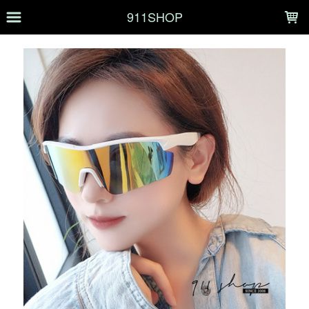
LOADING...
911SHOP