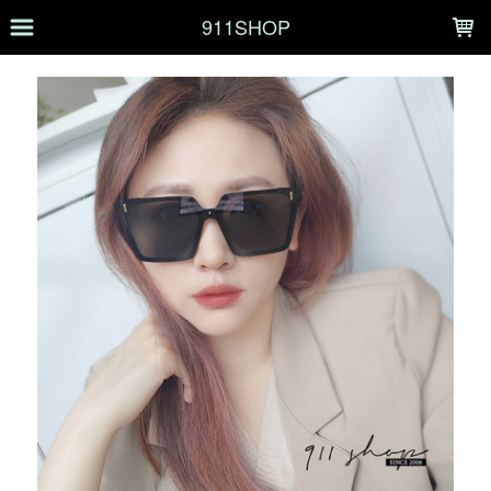
LOADING...
911SHOP