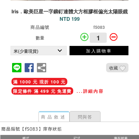
Iris．歐美巨星一字鉚釘連體大方框膠框偏光太陽眼鏡
NTD 199
商品編號
f5083
數量
加入購物車
收藏
滿 1000 元 現折 100 元
限定條件 滿 499 元 免運費
...詳細內容
商品敘述
問與答