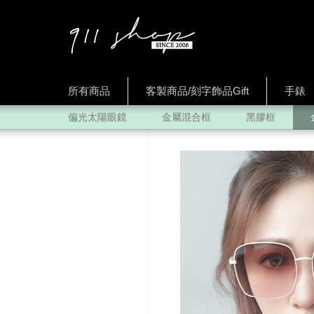
所有商品
客製商品/刻字飾品Gift
手錶
偏光太陽眼鏡
金屬混合框
黑膠框