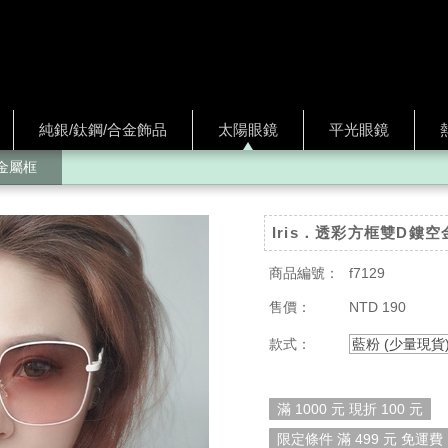
純銀/鈦鋼/合金飾品
太陽眼鏡
平光眼鏡
金屬框
Iris．透彩方框雙D鏤
商品編號：
f7129
售價：
NTD 190
款式：
藍粉 (少量現貨
滿 1000 元 現折 100 元
限定條件 滿 499 元 免運費