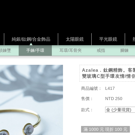
純銀/鈦鋼/合金飾品
太陽眼鏡
平光眼鏡
項鍊墜
手鍊/手環
耳環/耳骨夾
戒指
腳鍊
Azalea．鈦鋼精飾。
雙玻璃C型手環友情/情
商品編號：
L417
售價：
NTD 250
款式：
金 (少量現貨)
滿 1000 元 現折 100 元