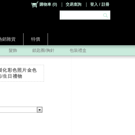
購物車
(
0
)
交易查詢
登入 / 註冊
熱銷雜貨
特價
髮飾
鎖匙圈/胸針
包裝禮盒
客製化彩色照片金色
侶/生日禮物