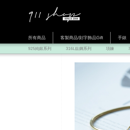
所有商品
客製商品/刻字飾品Gift
手錶
925純銀系列
316L鈦鋼系列
項鍊