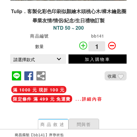
Tulip．客製化彩色印刷似顏繪木頭桃心木/樟木鑰匙圈
畢業友情/情侶/紀念/生日禮物訂製
NTD 50 ~ 200
商品編號
bb141
數量
加入購物車
收藏
滿 1000 元 現折 100 元
限定條件 滿 499 元 免運費
...詳細內容
商品敘述
問與答