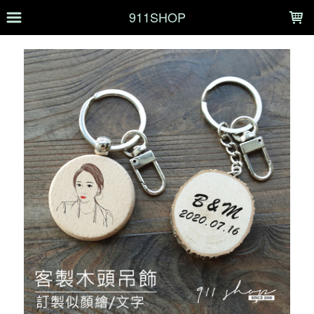
LOADING...
911SHOP