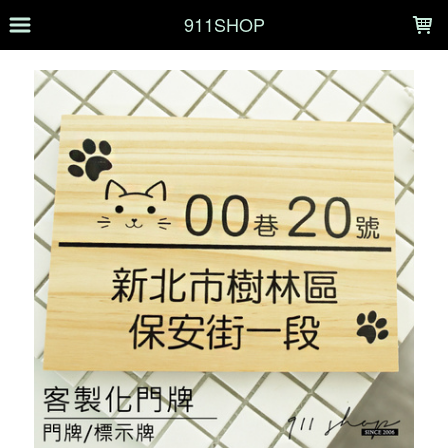
LOADING...
911SHOP