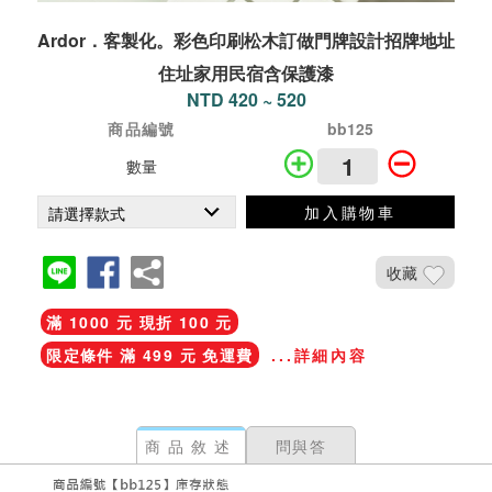
Ardor．客製化。彩色印刷松木訂做門牌設計招牌地址
住址家用民宿含保護漆
NTD 420 ~ 520
商品編號
bb125
數量
加入購物車
收藏
滿 1000 元 現折 100 元
限定條件 滿 499 元 免運費
...詳細內容
商品敘述
問與答