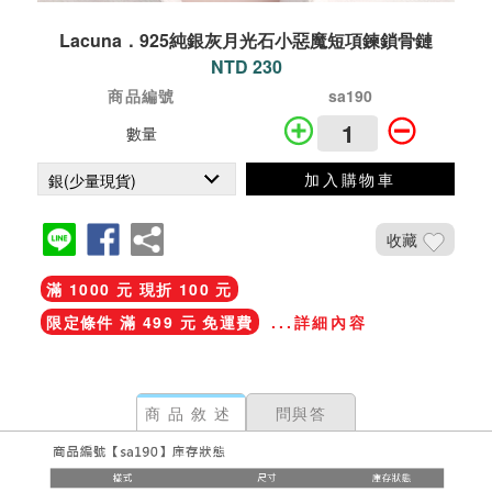
Lacuna．925純銀灰月光石小惡魔短項鍊鎖骨鏈
NTD 230
商品編號
sa190
數量
加入購物車
收藏
滿 1000 元 現折 100 元
限定條件 滿 499 元 免運費
...詳細內容
商品敘述
問與答