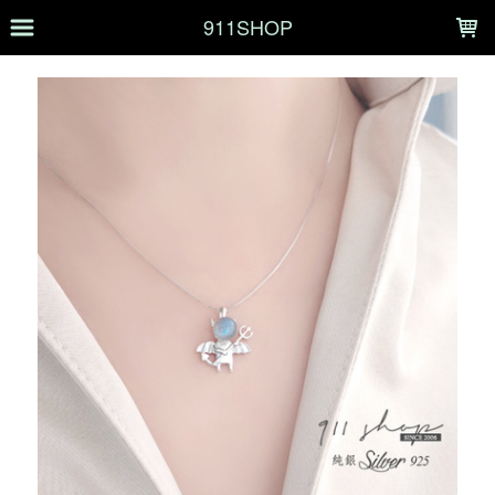
LOADING...
911SHOP