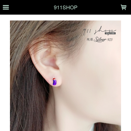
LOADING...
911SHOP