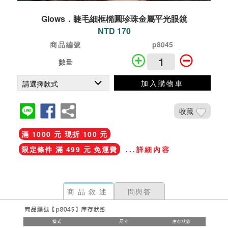
Glows．睫毛細框橢圓珍珠金屬平光眼鏡
NTD 170
商品編號
p8045
數量
加入購物車
收藏
滿 1000 元 現折 100 元
限定條件 滿 499 元 免運費
...詳細內容
商品敘述
問與答