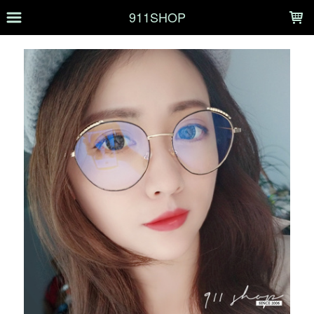
LOADING...
911SHOP