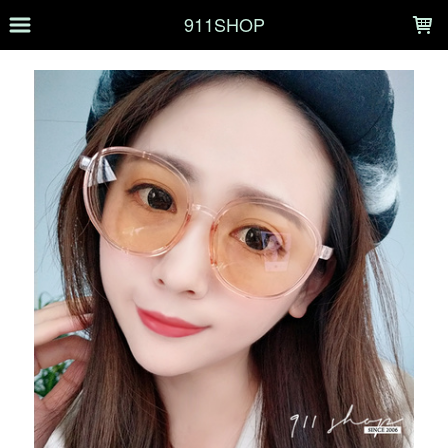
LOADING...
911SHOP