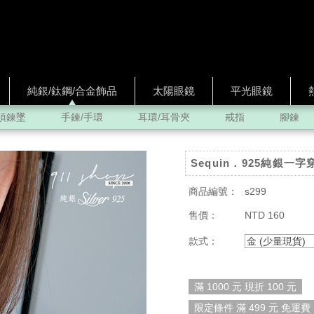
純銀/鈦鋼/合金飾品
太陽眼鏡
平光眼鏡
項鍊墜
手鍊/手環
耳環/耳骨夾
戒指
腳鍊
Sequin．925純銀
商品編號：
s299
售價：
NTD 160
款式：
金 (少量現貨)
滿 1000 元 現折 100 元
限定條件 滿 499 元 免運費