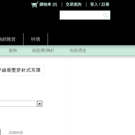
購物車
(
0
)
交易查詢
登入 / 註冊
熱銷雜貨
特價
髮飾
鎖匙圈/胸針
包裝禮盒
一字穿線垂墜穿針式耳環
. . . 詳細內容