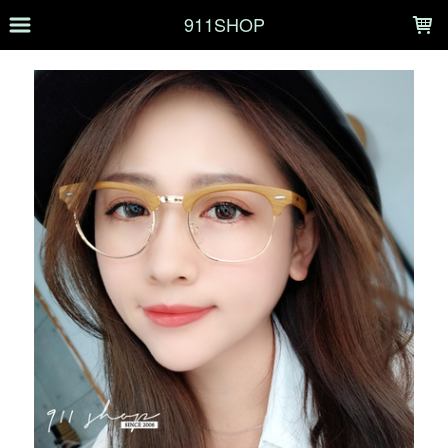
LOADING...
911SHOP