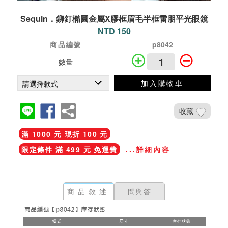
Sequin．鉚釘橢圓金屬X膠框眉毛半框雷朋平光眼鏡
NTD 150
商品編號
p8042
數量
加入購物車
收藏
滿 1000 元 現折 100 元
限定條件 滿 499 元 免運費
...詳細內容
商品敘述
問與答