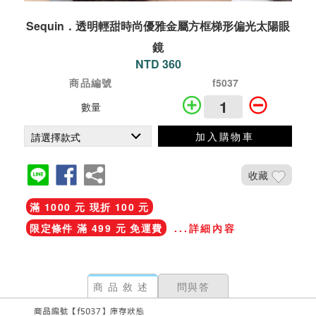
Sequin．透明輕甜時尚優雅金屬方框梯形偏光太陽眼
鏡
NTD 360
商品編號
f5037
數量
加入購物車
收藏
滿 1000 元 現折 100 元
限定條件 滿 499 元 免運費
...詳細內容
商品敘述
問與答