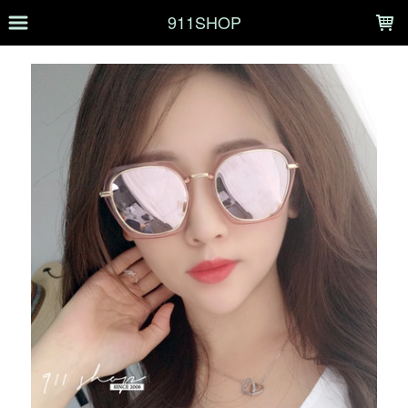
LOADING...
911SHOP