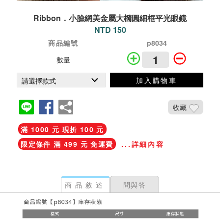
Ribbon．小臉網美金屬大橢圓細框平光眼鏡
NTD 150
商品編號
p8034
數量
加入購物車
收藏
滿 1000 元 現折 100 元
限定條件 滿 499 元 免運費
...詳細內容
商品敘述
問與答