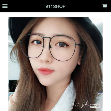
LOADING...
911SHOP