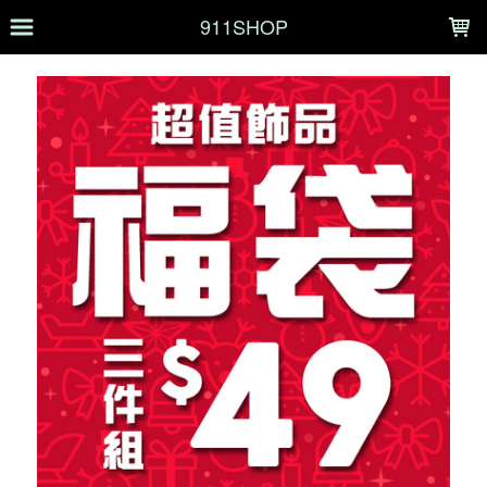
LOADING...
911SHOP