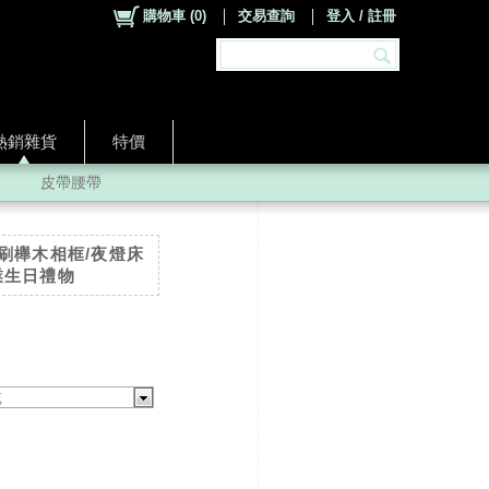
購物車
(
0
)
交易查詢
登入 / 註冊
熱銷雜貨
特價
皮帶腰帶
刷櫸木相框/夜燈床
業生日禮物
式