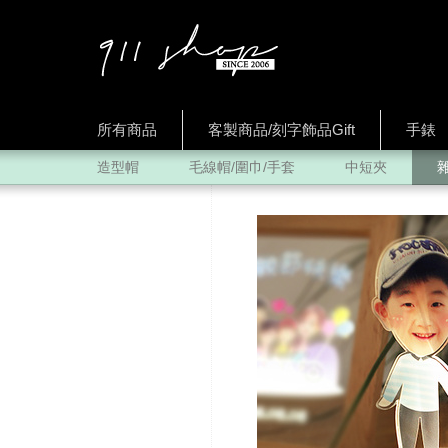
所有商品
客製商品/刻字飾品Gift
手錶
造型帽
毛線帽/圍巾/手套
中短夾