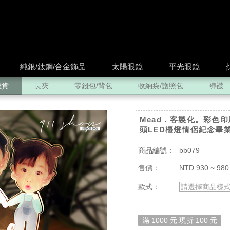
純銀/鈦鋼/合金飾品
太陽眼鏡
平光眼鏡
雜貨
長夾
零錢包/背包
收納袋/護照包
褲襪
Mead．客製化。彩色印
頭LED檯燈情侶紀念畢
商品編號：
bb079
售價：
NTD 930 ~ 980
款式：
請選擇商品樣
滿 1000 元 現折 100 元