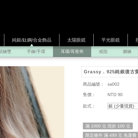
純銀/鈦鋼/合金飾品
太陽眼鏡
平光眼鏡
項鍊墜
手鍊/手環
耳環/耳骨夾
戒指
腳鍊
Grassy．925純銀
商品編號：
sa002
售價：
NTD 90
款式：
銀 (少量現貨)
滿 1000 元 現折 100 元
限定條件 滿 499 元 免運費