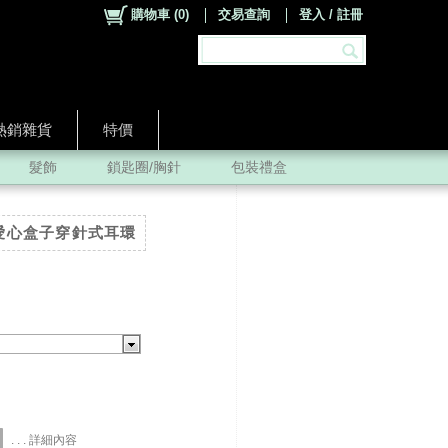
購物車
(
0
)
交易查詢
登入 / 註冊
熱銷雜貨
特價
髮飾
鎖匙圈/胸針
包裝禮盒
復古愛心盒子穿針式耳環
. . . 詳細內容