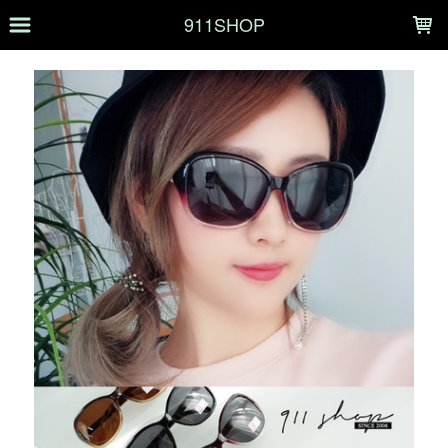
LOADING...
911SHOP