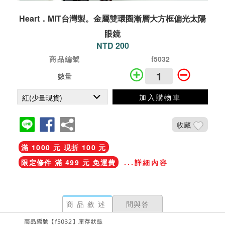
Heart．MIT台灣製。金屬雙環圈漸層大方框偏光太陽
眼鏡
NTD 200
商品編號
f5032
數量
加入購物車
收藏
滿 1000 元 現折 100 元
限定條件 滿 499 元 免運費
...詳細內容
商品敘述
問與答