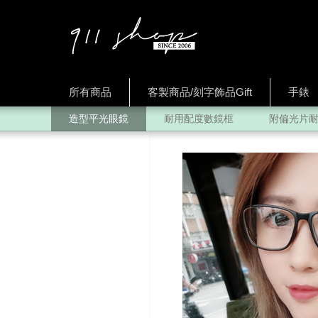
所有商品
客製商品/刻字飾品Gift
手錶
造型平光眼鏡
耐用配度數鏡框
附偏光片