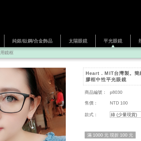
純銀/鈦鋼/合金飾品
太陽眼鏡
平光眼鏡
耐用鏡框
Heart．MIT台灣製
膠框中性平光眼鏡
商品編號：
p8030
售價：
NTD 100
款式：
綠 (少量現貨)
滿 1000 元 現折 100 元