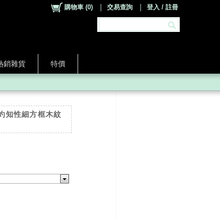
購物車
(
0
)
交易查詢
登入 / 註冊
熱銷雜貨
特價
。簡約知性細方框木紋