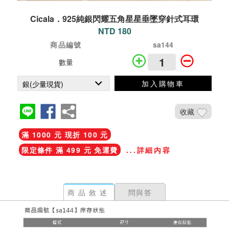
Cicala．925純銀閃耀五角星星垂墜穿針式耳環
NTD 180
商品編號
sa144
數量
加入購物車
收藏
滿 1000 元 現折 100 元
限定條件 滿 499 元 免運費
...詳細內容
商品敘述
問與答