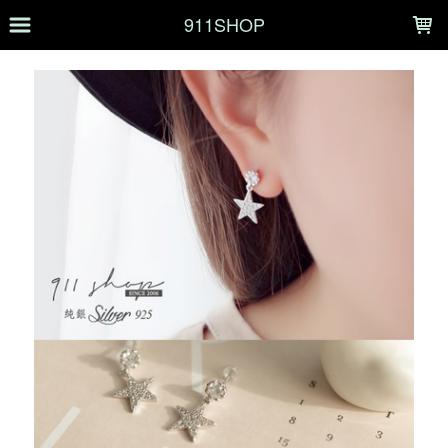
LOADING...
911SHOP