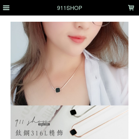
LOADING...
911SHOP