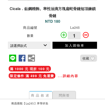
Cicala．鈦鋼精飾。率性油滴方塊扁蛇骨鏈短項鍊鎖
骨鏈
NTD 180
商品編號
La245
數量
加入購物車
收藏
滿 1000 元 現折 100 元
限定條件 滿 499 元 免運費
...詳細內容
商品敘述
問與答