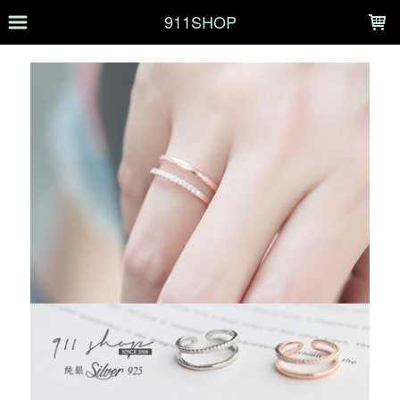
LOADING...
911SHOP