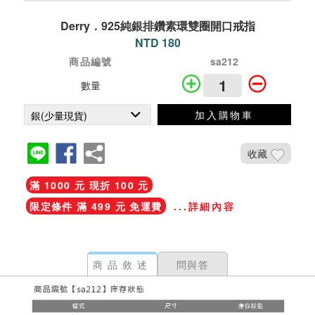
Derry．925純銀排鑽素環雙圈開口戒指
NTD 180
商品編號
sa212
數量
加入購物車
收藏
滿 1000 元 現折 100 元
限定條件 滿 499 元 免運費
...詳細內容
商品敘述
問與答