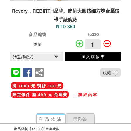
Revery．REBIRTH品牌。簡約大圓錶細方塊金屬錶
帶手錶腕錶
NTD 350
商品編號
tc330
數量
加入購物車
收藏
滿 1000 元 現折 100 元
限定條件 滿 499 元 免運費
...詳細內容
商品敘述
問與答