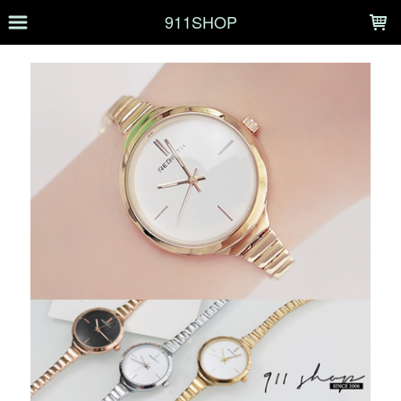
LOADING...
911SHOP