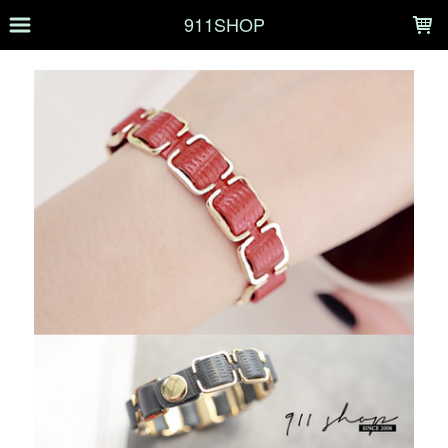
LOADING...
911SHOP