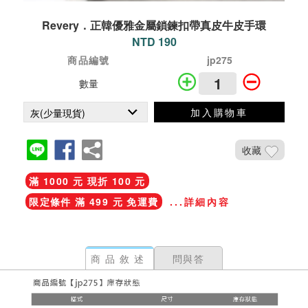
Revery．正韓優雅金屬鎖鍊扣帶真皮牛皮手環
NTD 190
商品編號
jp275
數量
加入購物車
收藏
滿 1000 元 現折 100 元
限定條件 滿 499 元 免運費
...詳細內容
商品敘述
問與答