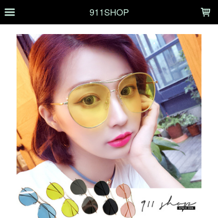
LOADING...
911SHOP