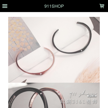
LOADING...
911SHOP