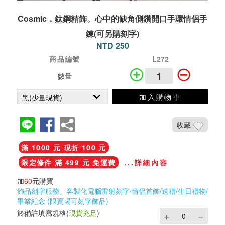
Cosmic．鈦鋼精飾。心中的缺角側鑽開口手環情侶手
鍊(可另購刻字)
NTD 250
商品編號
L272
數量
加入購物車
收藏
滿 1000 元 現折 100 元
限定條件 滿 499 元 免運費
...詳細內容
加
60
元購買
飾品刻字服務。客製化電腦雷射刻字‧情侶首飾/送禮/生日禮物/
畢業紀念 (限賣場可刻字飾品)
於備註填寫規格
(
現貨充足
)