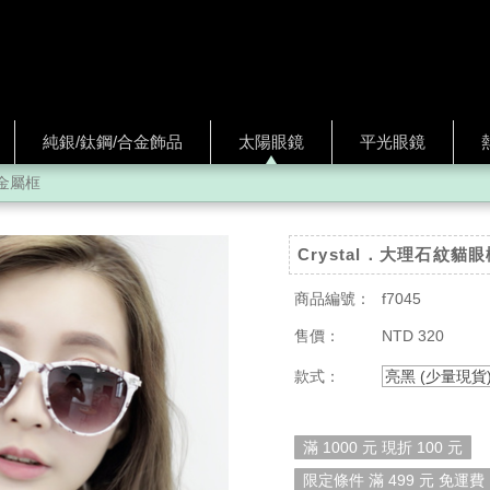
純銀/鈦鋼/合金飾品
太陽眼鏡
平光眼鏡
金屬框
Crystal．大理石紋貓
商品編號：
f7045
售價：
NTD 320
款式：
亮黑 (少量現貨
滿 1000 元 現折 100 元
限定條件 滿 499 元 免運費