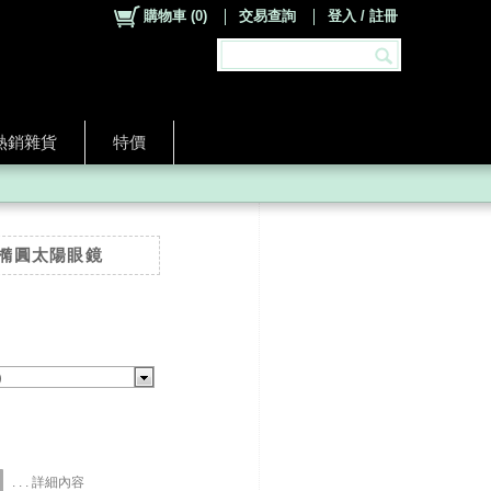
購物車
(
0
)
交易查詢
登入 / 註冊
熱銷雜貨
特價
眼橢圓太陽眼鏡
)
. . . 詳細內容