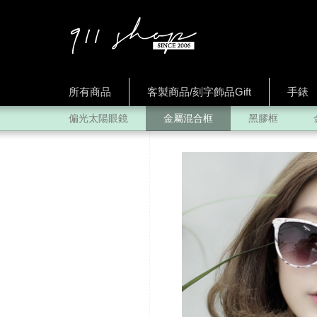
所有商品
客製商品/刻字飾品Gift
手錶
偏光太陽眼鏡
金屬混合框
黑膠框