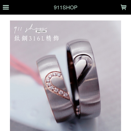
LOADING...
911SHOP