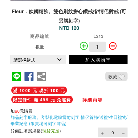
Fleur．鈦鋼精飾。雙色刷紋拼心鑽戒指/情侶對戒 (可
另購刻字)
NTD 120
商品編號
L213
數量
加入購物車
收藏
滿 1000 元 現折 100 元
限定條件 滿 499 元 免運費
...詳細內容
加
60
元購買
飾品刻字服務。客製化電腦雷射刻字‧情侶首飾/送禮/生日禮物/
畢業紀念 (限賣場可刻字飾品)
於備註填寫規格
(
現貨充足
)