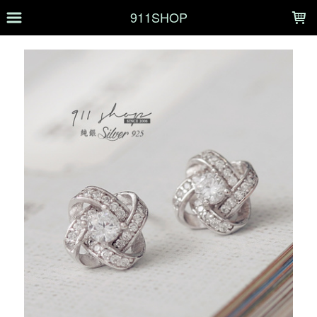
LOADING...
911SHOP