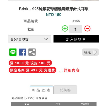
Brisk．925純銀花球纏繞滿鑽穿針式耳環
NTD 150
商品編號
s155
數量
加入購物車
收藏
滿 1000 元 現折 100 元
限定條件 滿 499 元 免運費
...詳細內容
商品敘述
問與答