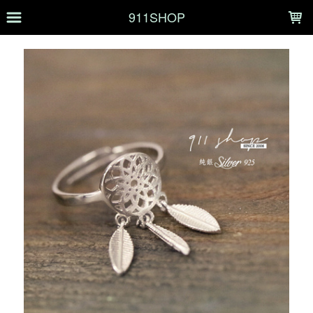
LOADING...
911SHOP