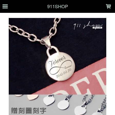
LOADING...
911SHOP