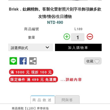
Brisk．鈦鋼精飾。客製化雷射照片刻字吊飾項鍊多款
友情/情侶/生日禮物
NTD 490
商品編號
L189
數量
加入購物車
收藏
滿 1000 元 現折 100 元
限定條件 滿 499 元 免運費
...詳細內容
商品敘述
問與答