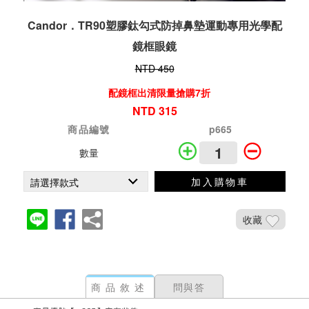
Candor．TR90塑膠鈦勾式防掉鼻墊運動專用光學配
鏡框眼鏡
NTD 450
配鏡框出清限量搶購7折
NTD 315
商品編號
p665
數量
加入購物車
收藏
商品敘述
問與答