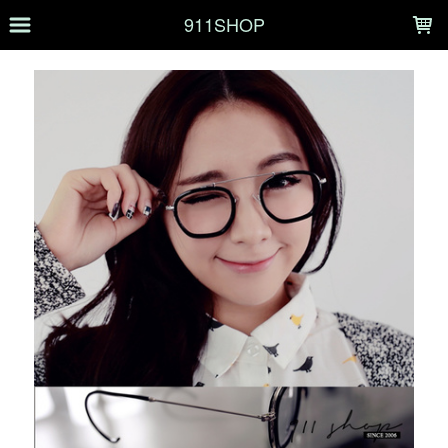
LOADING...
911SHOP