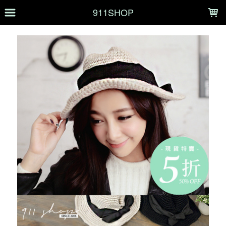
LOADING...
911SHOP