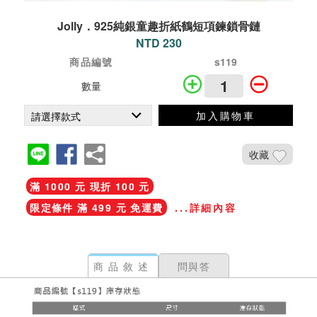
Jolly．925純銀童趣折紙鶴短項鍊鎖骨鏈
NTD 230
商品編號
s119
數量
加入購物車
收藏
滿 1000 元 現折 100 元
限定條件 滿 499 元 免運費
...詳細內容
商品敘述
問與答