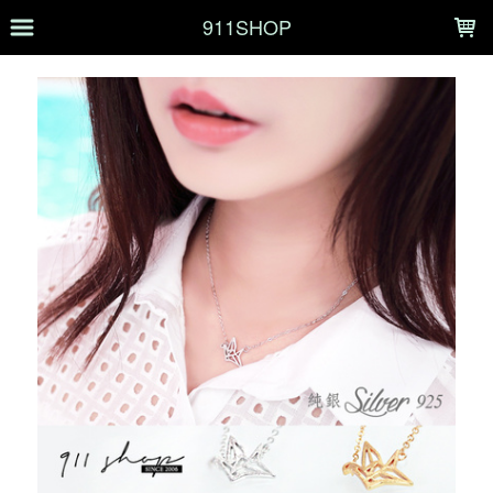
LOADING...
911SHOP