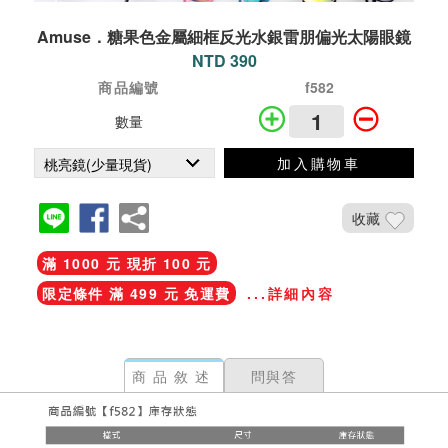
Amuse．糖果色金屬細框反光水銀雷朋偏光太陽眼鏡
NTD 390
商品編號
f582
數量
加入購物車
收藏
滿 1000 元 現折 100 元
限定條件 滿 499 元 免運費
...詳細內容
商品敘述
問與答