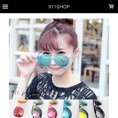
LOADING...
911SHOP