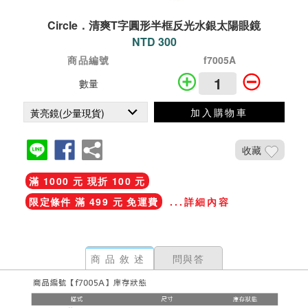
Circle．清爽T字圓形半框反光水銀太陽眼鏡
NTD 300
商品編號
f7005A
數量
加入購物車
收藏
滿 1000 元 現折 100 元
限定條件 滿 499 元 免運費
...詳細內容
商品敘述
問與答