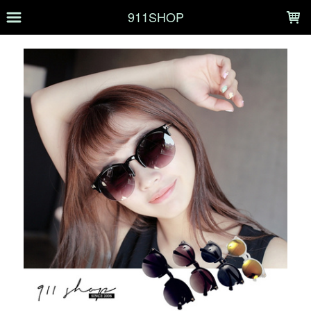
LOADING...
911SHOP