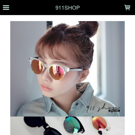
LOADING...
911SHOP