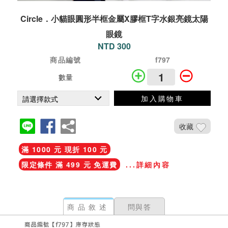
Circle．小貓眼圓形半框金屬X膠框T字水銀亮鏡太陽
眼鏡
NTD 300
商品編號
f797
數量
加入購物車
收藏
滿 1000 元 現折 100 元
限定條件 滿 499 元 免運費
...詳細內容
商品敘述
問與答