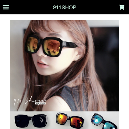
LOADING...
911SHOP