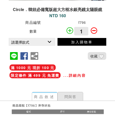
Circle．韓妞必備寬版超大方框水銀亮鏡太陽眼鏡
NTD 160
商品編號
f796
數量
加入購物車
收藏
滿 1000 元 現折 100 元
限定條件 滿 499 元 免運費
...詳細內容
商品敘述
問與答