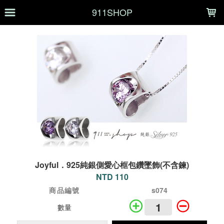
LOADING...
911SHOP
Joyful．925純銀側愛心框包鑽墜飾(不含鍊)
NTD 110
商品編號
s074
數量