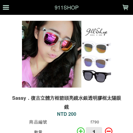
LOADING...
911SHOP
Sassy．復古立體方框箭頭亮鏡水銀透明膠框太陽眼
鏡
NTD 200
商品編號
f790
數量