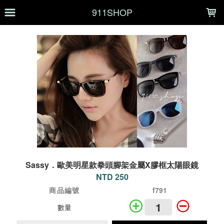
LOADING...
911SHOP
Sassy．歐美明星款拳頭腳架金屬X膠框太陽眼鏡
NTD 250
商品編號
f791
數量